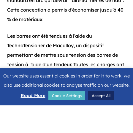
standard en arc qui devrait faire 50 mètres de haut.
Cette conception a permis d’économiser jusqu’à 40
% de matériaux.
Les barres ont été tendues à l’aide du
TechnoTensioner de Macalloy, un dispositif
permettant de mettre sous tension des barres de
tension à l’aide d’un tendeur. Toutes les charges ont
été calculées par Excon à l’aide d’un logiciel de
Our website uses essential cookies in order for it to work, we
modélisation et les charges ont été contrôlées pour
also use additional cookies to analyse traffic on our website.
chaque cycle de mise en tension à l’aide de jauges
Read More
Cookie Settings
Accept All
de contrainte. Les charges calculées pour le cycle
de charge suivant ont ensuite été modifiées en
fonction de la réaction du pont en arc.