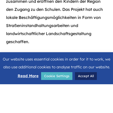
zusammen und eröffnen den Kindern der Region
den Zugang zu den Schulen. Das Projekt hat auch
lokale Beschäftigungsmöglichkeiten in Form von
Straßeninstandhaltungsarbeiten und
landwirtschaftlicher Landschaftsgestaltung
geschaffen.
Die Salomonen sind ein Inselstaat im südwestlichen
Our website uses essential cookies in order for it to work, we
Pazifik, 2000 km nordöstlich von Australien. Sie
also use additional cookies to analyse traffic on our website.
bestehen aus etwa 1000 Inseln, von denen nur 147
Read More
Cookie Settings
Accept All
bewohnt sind. Die Lage des Staates macht ihn zu
einem der abgelegensten Gebiete der Welt.
Das Programm, aus dem die Brücken finanziert
wurden (SIRIP2), hat eine Reihe von Initiativen